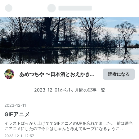
あめつちや 〜日本酒とおえかきブ
読者になる
ログ〜
2023-12-01から1ヶ月間の記事一覧
2023
-
12
-
11
GIFアニメ
イラストばっかり上げててGIFアニメのUPを忘れてました。 前は適当
にアニメにしたので今回はちゃんと考えてループになるように…
2023-12-11 12:57